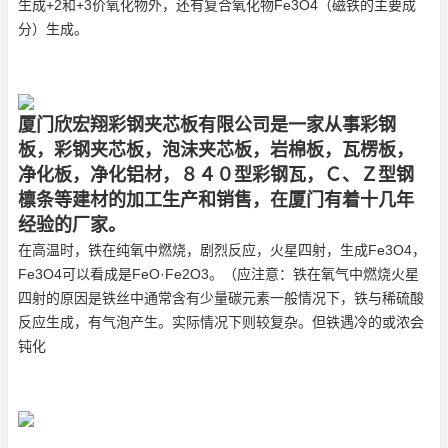
生成+2和+3价氧化物外，还有复合氧化物Fe3O4（磁铁的主要成
分）生成。
厦门欣宏翔彩钢夹芯板有限公司是一家从事彩钢
板，彩钢夹芯板，泡沫夹芯板，岩棉板，瓦楞板，
净化板，净化铝材，８４０型彩钢瓦，Ｃ、Ｚ型钢
檩条等建材的加工生产和销售，在厦门有着十几年
经验的厂家。
在高温时，铁在纯氧中燃烧，剧烈反应，火星四射，生成Fe3O4，
Fe3O4可以看成是FeO·Fe2O3。（应注意：铁在氧气中燃烧火星
四射的原因是铁丝中通常含有少量碳元素一般情况下，铁与稀硫酸
反应生成，有气泡产生。实际情况下则较复杂。但铁遇冷的或浓会
钝化