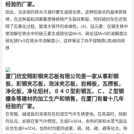
经验的厂家。
因此，当含硫的铁水冷凝时要生成硫化铁，这种低熔点的晶体即铁
锈，在这种晶粒间聚集使铸铁物产生裂纹断裂，同时硫的存在还阻
碍了石墨化过程，能增大铁环的收缩性。(4)、锰元素：在磷生铁中
使溶解在铁水中的硫元素生成硫化锰MnS，硫化锰MnS的溶解度比
硫化铁FeS在铁水中溶解度小，这样保证了向不熔物质(渣)硫向转
移
厦门欣宏翔彩钢夹芯板有限公司是一家从事彩钢
板，彩钢夹芯板，泡沫夹芯板，岩棉板，瓦楞板，
净化板，净化铝材，８４０型彩钢瓦，Ｃ、Ｚ型钢
檩条等建材的加工生产和销售，在厦门有着十几年
经验的厂家。
在有酸、碱或盐的溶液存在的湿空气中生锈更快。在高温时，则剧
烈反应，如铁在氧气中燃烧，生成Fe3O4，赤热的铁和水蒸气起反
应也生成Fe3O4。加热时均能同卤素、硫、硅、碳、磷等化合。除