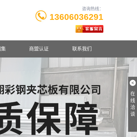
咨询热线：
13606036291
图集
商盟认证
联系我们
<
在
线
洽
谈