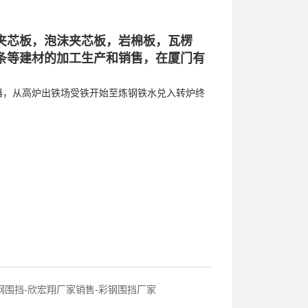
夹芯板，泡沫夹芯板，岩棉板，瓦楞
条等建材的加工生产和销售，在厦门有
器，从高炉出铁场受铁开始至炼钢铁水兑入转炉终
钢围挡-欣宏翔厂家销售-彩钢围挡厂家