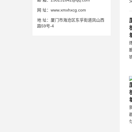
邮 箱：
250231642@qq.com
网 址：
www.xmxhxcg.com
地 址：
厦门市海沧区东孚街道凤山西
路59号-4