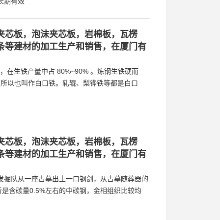
长期有效
夹芯板，泡沫夹芯板，岩棉板，瓦楞
条等建材的加工生产和销售，在厦门有
，在生铁产量中占 80%~90% 。炼钢生铁硬而
色，所以也叫作白口铁。轧辊、梨铧铁等都是白口
夹芯板，泡沫夹芯板，岩棉板，瓦楞
条等建材的加工生产和销售，在厦门有
程发掘队从一座古墓出土一口钢剑，从古墓随葬器的
是含碳量0.5%左右的中碳钢，金相组织比较均