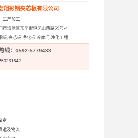
宏翔彩钢夹芯板有限公司
：
生产加工
门市海沧区东孚街道凤山西路59号-4
钢板,夹芯板,净化板,冷库门,净化工程
线：0592-5779433
50231642
议定
货运及物流