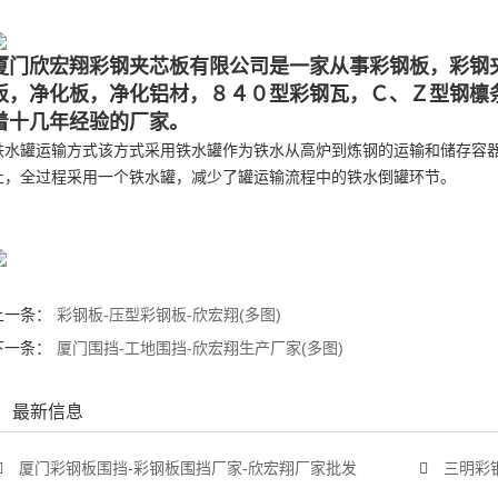
厦门欣宏翔彩钢夹芯板有限公司是一家从事彩钢板，彩钢
板，净化板，净化铝材，８４０型彩钢瓦，Ｃ、Ｚ型钢檩
着十几年经验的厂家。
铁水罐运输方式该方式采用铁水罐作为铁水从高炉到炼钢的运输和储存容
止，全过程采用一个铁水罐，减少了罐运输流程中的铁水倒罐环节。
上一条：
彩钢板-压型彩钢板-欣宏翔(多图)
下一条：
厦门围挡-工地围挡-欣宏翔生产厂家(多图)
最新信息
厦门彩钢板围挡-彩钢板围挡厂家-欣宏翔厂家批发
三明彩