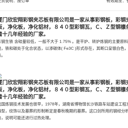
交货说明：按订单
有效期至：
厦门欣宏翔彩钢夹芯板有限公司是一家从事彩钢板，彩钢
板，净化板，净化铝材，８４０型彩钢瓦，Ｃ、Ｚ型钢檩
着十几年经验的厂家。
炼钢生铁 含硅量较低，一般不大于 1.75% 。是平炉、转炉炼钢的主要原料
脆，铁和碳处于化合状态，以渗碳体( Fe3C )形式存在，其断口呈银白
铁。
厦门欣宏翔彩钢夹芯板有限公司是一家从事彩钢板，彩钢
板，净化板，净化铝材，８４０型彩钢瓦，Ｃ、Ｚ型钢檩
着十几年经验的厂家。
我国炼钢技术发展也很早，1978年，湖南省博物馆长沙铁路车站建设工
器型，纹饰以及墓葬的形制断定是春秋晚期的墓葬。这口剑所用的钢经分析
匀，说明可能还进行过热处理。