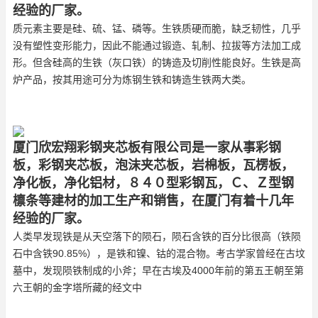
经验的厂家。
质元素主要是硅、硫、锰、磷等。生铁质硬而脆，缺乏韧性，几乎
没有塑性变形能力，因此不能通过锻造、轧制、拉拔等方法加工成
形。但含硅高的生铁（灰口铁）的铸造及切削性能良好。生铁是高
炉产品，按其用途可分为炼钢生铁和铸造生铁两大类。
厦门欣宏翔彩钢夹芯板有限公司是一家从事彩钢
板，彩钢夹芯板，泡沫夹芯板，岩棉板，瓦楞板，
净化板，净化铝材，８４０型彩钢瓦，Ｃ、Ｚ型钢
檩条等建材的加工生产和销售，在厦门有着十几年
经验的厂家。
人类早发现铁是从天空落下的陨石，陨石含铁的百分比很高（铁陨
石中含铁90.85%），是铁和镍、钴的混合物。考古学家曾经在古坟
墓中，发现陨铁制成的小斧；早在古埃及4000年前的第五王朝至第
六王朝的金字塔所藏的经文中