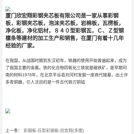
厦门欣宏翔彩钢夹芯板有限公司是一家从事彩钢
板，彩钢夹芯板，泡沫夹芯板，岩棉板，瓦楞板，
净化板，净化铝材，８４０型彩钢瓦，Ｃ、Ｚ型钢
檩条等建材的加工生产和销售，在厦门有着十几年
经验的厂家。
在我国，从战国时期到东汉初年，铁器的使用开始普遍起来，成为
了我国主要的金属。铁的化合物四氧化三铁就是磁铁矿，是早期司
南的材料1978年，在北京平谷县刘河村发掘一座商代陵墓，出土许
多青铜器，引人注目的是一件古代铁刃铜钺
上一条：
彩钢板-压型彩钢板-欣宏翔(多图)