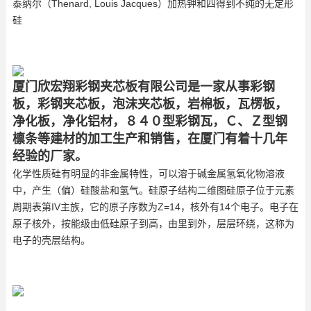
泰纳尔（Thenard, Louis Jacques）加热钾和四得到不纯的无定形
硅
厦门欣宏翔彩钢夹芯板有限公司是一家从事彩钢
板，彩钢夹芯板，泡沫夹芯板，岩棉板，瓦楞板，
净化板，净化铝材，８４０型彩钢瓦，Ｃ、Ｚ型钢
檩条等建材的加工生产和销售，在厦门有着十几年
经验的厂家。
化学性质硅有明显的非金属特性，可以溶于碱金属氢氧化物溶液
中，产生（偏）硅酸盐和氢气。硅原子结构二维图硅原子位于元素
周期表第IV主族，它的原子序数为Z=14，核外有14个电子。电子在
原子核外，按能级由低硅原子到高，由里到外，层层环绕，这称为
电子的壳层结构。