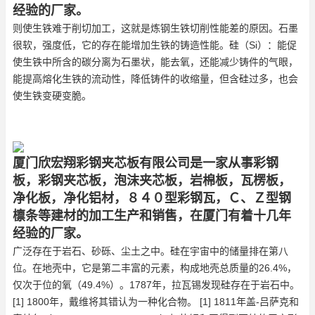
经验的厂家。
则使生铁难于削切加工，这就是炼钢生铁切削性能差的原因。石墨
很软，强度低，它的存在能增加生铁的铸造性能。硅（Si）：能促
使生铁中所含的碳分离为石墨状，能去氧，还能减少铸件的气眼，
能提高熔化生铁的流动性，降低铸件的收缩量，但含硅过多，也会
使生铁变硬变脆。
厦门欣宏翔彩钢夹芯板有限公司是一家从事彩钢
板，彩钢夹芯板，泡沫夹芯板，岩棉板，瓦楞板，
净化板，净化铝材，８４０型彩钢瓦，Ｃ、Ｚ型钢
檩条等建材的加工生产和销售，在厦门有着十几年
经验的厂家。
广泛存在于岩石、砂砾、尘土之中。硅在宇宙中的储量排在第八
位。在地壳中，它是第二丰富的元素，构成地壳总质量的26.4%，
仅次于位的氧（49.4%）。1787年，拉瓦锡发现硅存在于岩石中。
[1] 1800年，戴维将其错认为一种化合物。 [1] 1811年盖-吕萨克和