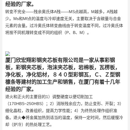
经验的厂家。
转变不完全——残余奥氏体A残——MS点越高，M越多，A残越
少。Ms和Mf点的温度与冷却速度无关，主要取决于含碳量与合金
元素的含量。过冷奥氏体转变曲线由于转变温度不同，过冷奥氏体
将按不同机理转变成不同的组织（P、B、M）。
厦门欣宏翔彩钢夹芯板有限公司是一家从事彩钢
板，彩钢夹芯板，泡沫夹芯板，岩棉板，瓦楞板，
净化板，净化铝材，８４０型彩钢瓦，Ｃ、Ｚ型钢
檩条等建材的加工生产和销售，在厦门有着十几年
经验的厂家。
退火和正火的主要目的1）调整硬度以便切削加工
（170HBS~250HBS）；2）消除残余应力，防止变形、开裂；3）
细化晶粒，改善组织，提高力学性能；4）为终热处理作组织准
备。退火◆将金属加热到适当的温度，保持一定时间，然后缓慢冷
却（炉冷）的热处理工艺。