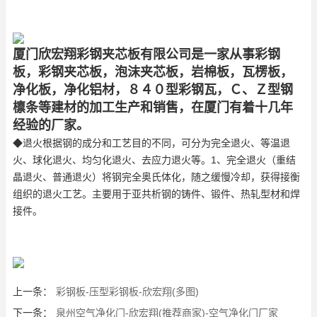
厦门欣宏翔彩钢夹芯板有限公司是一家从事彩钢
板，彩钢夹芯板，泡沫夹芯板，岩棉板，瓦楞板，
净化板，净化铝材，８４０型彩钢瓦，Ｃ、Ｚ型钢
檩条等建材的加工生产和销售，在厦门有着十几年
经验的厂家。
◆退火根据钢的成分和工艺目的不同，可分为完全退火、等温退
火、球化退火、均匀化退火、去应力退火等。1、完全退火（重结
晶退火、普通退火）将钢完全奥氏体化，随之缓慢冷却，获得接衡
组织的退火工艺。主要用于亚共析钢的铸件、锻件、热轧型材和焊
接件。
上一条：
彩钢板-压型彩钢板-欣宏翔(多图)
下一条：
泉州空气净化门-欣宏翔(推荐商家)-空气净化门厂家