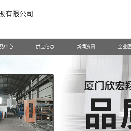
板有限公司
品中心
供应信息
新闻资讯
企业