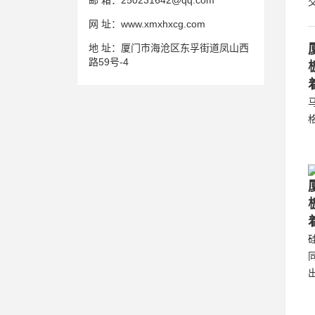
邮 箱：
250231642@qq.com
网 址：
www.xmxhxcg.com
地 址：
厦门市海沧区东孚街道凤山西
路59号-4