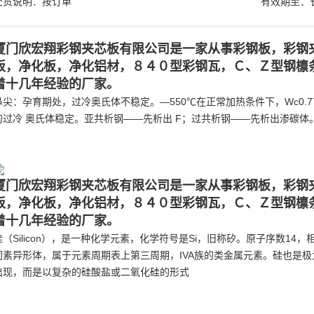
交货说明：按订单
有效期至：
厦门欣宏翔彩钢夹芯板有限公司是一家从事彩钢板，彩钢
板，净化板，净化铝材，８４０型彩钢瓦，Ｃ、Ｚ型钢檩
着十几年经验的厂家。
鼻尖：孕育期处，过冷奥氏体不稳定。—550℃在正常加热条件下，Wc0.
的过冷 奥氏体稳定。亚共析钢——先析出 F；过共析钢——先析出渗碳体
厦门欣宏翔彩钢夹芯板有限公司是一家从事彩钢板，彩钢
板，净化板，净化铝材，８４０型彩钢瓦，Ｃ、Ｚ型钢檩
着十几年经验的厂家。
硅（Silicon），是一种化学元素，化学符号是Si，旧称矽。原子序数14，
同素异形体，属于元素周期表上第三周期，IVA族的类金属元素。硅也是
出现，而是以复杂的硅酸盐或二氧化硅的形式