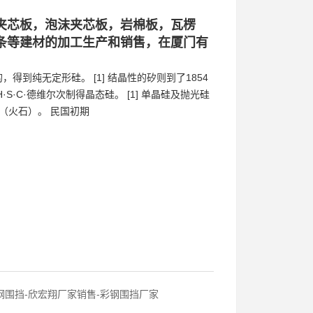
夹芯板，泡沫夹芯板，岩棉板，瓦楞
条等建材的加工生产和销售，在厦门有
得到纯无定形硅。 [1] 结晶性的矽则到了1854
·S·C·德维尔次制得晶态硅。 [1] 单晶硅及抛光硅
为燧石（火石）。 民国初期
钢围挡-欣宏翔厂家销售-彩钢围挡厂家