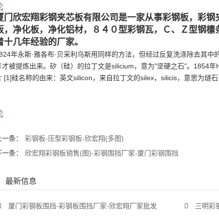
厦门欣宏翔彩钢夹芯板有限公司是一家从事彩钢板，彩钢
板，净化板，净化铝材，８４０型彩钢瓦，Ｃ、Ｚ型钢檩
着十几年经验的厂家。
1824年永斯·雅各布·贝采利乌斯用同样的方法，但经过反复洗涤除去其中的，
年才被提炼出来。矽（硅）的拉丁文是silicium，意为"坚硬之石"。1854年H
片 [1]硅名称的由来：英文silicon，来自拉丁文的silex，silicis，意思
上一条：
彩钢板-压型彩钢板-欣宏翔(多图)
下一条：
欣宏翔彩钢板销售(图)-彩钢围挡厂家-厦门彩钢围挡
最新信息
厦门彩钢板围挡-彩钢板围挡厂家-欣宏翔厂家批发
三明彩