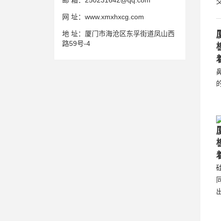
邮 箱：
250231642@qq.com
网 址：
www.xmxhxcg.com
地 址：
厦门市海沧区东孚街道凤山西
路59号-4