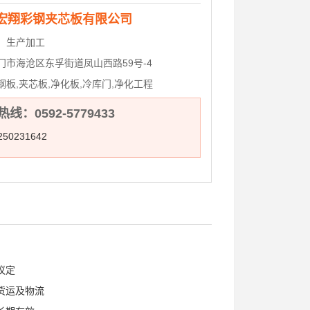
宏翔彩钢夹芯板有限公司
：
生产加工
门市海沧区东孚街道凤山西路59号-4
钢板,夹芯板,净化板,冷库门,净化工程
线：0592-5779433
50231642
议定
货运及物流