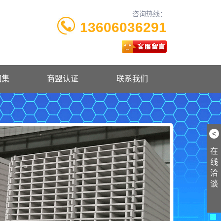
咨询热线：
13606036291
图集
商盟认证
联系我们
<
在
线
洽
谈