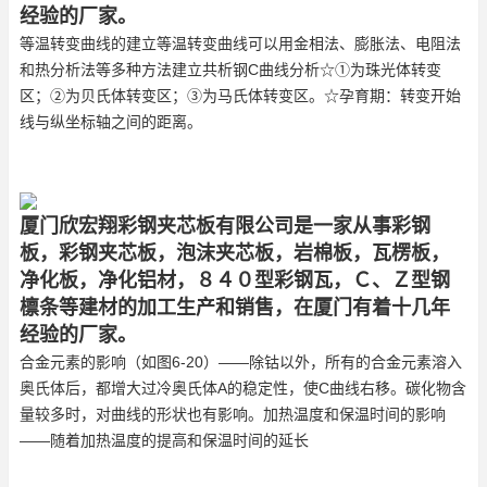
经验的厂家。
等温转变曲线的建立等温转变曲线可以用金相法、膨胀法、电阻法
和热分析法等多种方法建立共析钢C曲线分析☆①为珠光体转变
区；②为贝氏体转变区；③为马氏体转变区。☆孕育期：转变开始
线与纵坐标轴之间的距离。
厦门欣宏翔彩钢夹芯板有限公司是一家从事彩钢
板，彩钢夹芯板，泡沫夹芯板，岩棉板，瓦楞板，
净化板，净化铝材，８４０型彩钢瓦，Ｃ、Ｚ型钢
檩条等建材的加工生产和销售，在厦门有着十几年
经验的厂家。
合金元素的影响（如图6-20）——除钴以外，所有的合金元素溶入
奥氏体后，都增大过冷奥氏体A的稳定性，使C曲线右移。碳化物含
量较多时，对曲线的形状也有影响。加热温度和保温时间的影响
——随着加热温度的提高和保温时间的延长