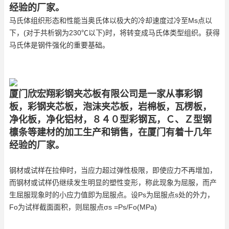
经验的厂家。
马氏体组织形态和性能当奥氏体以极大的冷却速度过冷至Ms点以
下，(对于共析钢为230℃以下)时，将转变成马氏体类型组织。获得
马氏体是钢件强化的重要基础。
厦门欣宏翔彩钢夹芯板有限公司是一家从事彩钢
板，彩钢夹芯板，泡沫夹芯板，岩棉板，瓦楞板，
净化板，净化铝材，８４０型彩钢瓦，Ｃ、Ｚ型钢
檩条等建材的加工生产和销售，在厦门有着十几年
经验的厂家。
钢材或试样在拉伸时，当应力超过弹性极限，即使应力不再增加，
而钢材或试样仍继续发生明显的塑性变形，称此现象为屈服，而产
生屈服现象时的小应力值即为屈服点。设Ps为屈服点s处的外力，
Fo为试样截面面积，则屈服点σs =Ps/Fo(MPa)