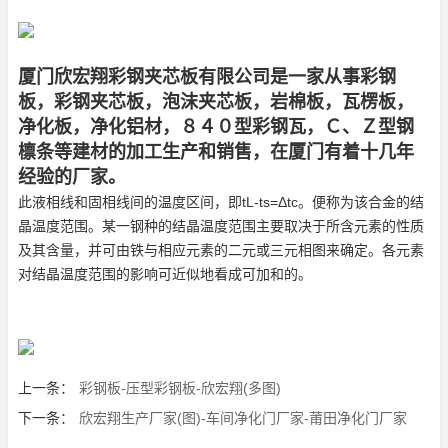
厦门欣宏翔彩钢夹芯板有限公司是一家从事彩钢
板，彩钢夹芯板，泡沫夹芯板，岩棉板，瓦楞板，
净化板，净化铝材，８４０型彩钢瓦，Ｃ、Ｚ型钢
檩条等建材的加工生产和销售，在厦门有着十几年
经验的厂家。
此液相线和固相线间的温度区间，即tL-ts=Δtc。便称为该合金的结
晶温度范围。某一钢种的结晶温度范围主要取决于所含元素的性质
及其含量，并可由铁与相应元素的二元或三元相图来确定。各元素
对结晶温度范围的影响可近似地看成可加和的。
上一条：
彩钢板-压型彩钢板-欣宏翔(多图)
下一条：
欣宏翔生产厂家(图)-车间净化门厂家-莆田净化门厂家