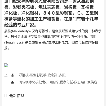
厦门欣宏翔彩钢夹芯板有限公司是一家从事彩钢
板，彩钢夹芯板，泡沫夹芯板，岩棉板，瓦楞板，
净化板，净化铝材，８４０型彩钢瓦，Ｃ、Ｚ型钢
檩条等建材的加工生产和销售，在厦门有着十几年
经验的专业厂家。
展性(Malleability)- 又称可锻性，是金属延性或柔软性的另一种表示
法。展性是金属接受锤锻或滚轧而变形时不致的一种性质。韧性
(Toughness)- 是金属抵受震动或冲击的能力。韧性与脆性刚好相
反。
上一条：
彩钢板-压型彩钢板-欣宏翔(多图)
下一条：
硫氧镁净化板批发-广州硫氧镁净化板-欣宏翔厂家供应
最新信息