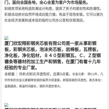
门，面向全国各地，全心全意为客户为市场服务。
斜坡房顶采用构造防潮设计构思，提高了房子的密封性和防潮性。
彩钢活动房对自然环境适应能力强，有益于现场安裝。它可以做为
社会经济发展和成本低的临时公司办公室和住宿酒店。
厦门
欣宏翔彩钢夹芯板有限公司是一家从事彩钢
板，彩钢夹芯板，泡沫夹芯板，岩棉板，瓦楞板，
净化板，净化铝材，８４０型彩钢瓦，Ｃ、Ｚ型钢
檩条等建材的加工生产和销售，在厦门有着十几年
经验的专业厂家。
含碳量 ：共析点附近淬透性好，远离S点差。
合金元素： 除Co外，几
乎所有的合金元素都降低钢的临界冷却速度，即提高钢的淬透性。奥氏体化：
温度越高，保温时间越长，钢的淬透性增大。