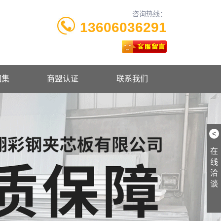
咨询热线：
13606036291
图集
商盟认证
联系我们
<
在
线
洽
谈