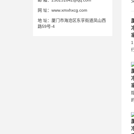
邮 箱：
250231642@qq.com
网 址：
www.xmxhxcg.com
地 址：
厦门市海沧区东孚街道凤山西
路59号-4