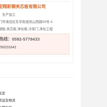
宏翔彩钢夹芯板有限公司
：
生产加工
门市海沧区东孚街道凤山西路59号-4
钢板,夹芯板,净化板,冷库门,净化工程
线：0592-5779433
50231642
议定
货运及物流