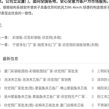
家。公司立足厦门，面向全国各地，全心全意为客户为市场服务
1、钢架结构系统软件使房子具备优异的抗风力86.4km/h;轻便的构造
要表现出优良的一致性。
上一条：
彩钢板-压型彩钢板-欣宏翔(多图)
下一条：
宁德净化门厂家-钢质净化门厂家-欣宏翔彩钢板销售(多图)
最新信息
厦门彩钢板围挡-彩钢板围挡厂家-欣宏翔厂家批发
三明彩
泡沫夹芯板-泡沫夹芯板厂家-欣宏翔厂家销售
深圳防
欣宏翔厂家批发(图)-聚氨酯夹芯板厂-佛山聚氨酯夹芯板
揭阳夹芯
泉州聚氨酯夹芯板-聚氨酯夹芯板厂家-欣宏翔生产厂家(多图)
阳江夹
欣宏翔厂家批发(图)-岩棉夹芯板批发-厦门岩棉夹芯板
不锈钢