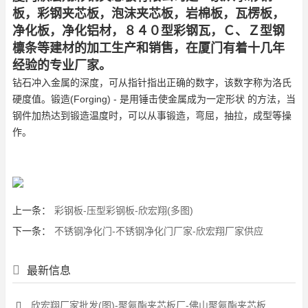
板，彩钢夹芯板，泡沫夹芯板，岩棉板，瓦楞板，
净化板，净化铝材，８４０型彩钢瓦，Ｃ、Ｚ型钢
檩条等建材的加工生产和销售，在厦门有着十几年
经验的专业厂家。
钻石冲入金属的深度，可从指针指出正确的数字，该数字称为洛氏
硬度值。锻造(Forging) - 是用锤击使金属成为一定形状 的方法，当
钢件加热达到锻造温度时，可以从事锻造，弯屈，抽拉，成型等操
作。
上一条：
彩钢板-压型彩钢板-欣宏翔(多图)
下一条：
不锈钢净化门-不锈钢净化门厂家-欣宏翔厂家供应
最新信息
欣宏翔厂家批发(图)-聚氨酯夹芯板厂-佛山聚氨酯夹芯板